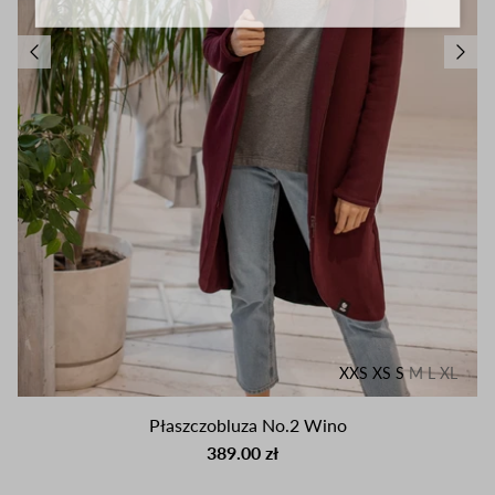
XXS
XS
S
M
L
XL
Płaszczobluza No.2 Wino
389.00 zł