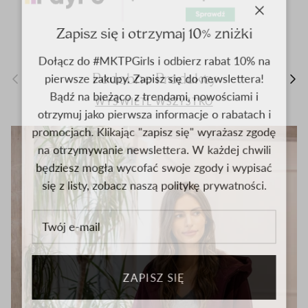
close
Zapisz się i otrzymaj 10% zniżki
Dołącz do #MKTPGirls i odbierz rabat 10% na
pierwsze zakupy. Zapisz się do newslettera!
Previous
nas
Podobne Produkty
Bądź na bieżąco z trendami, nowościami i
WYŚWIETL WSZYSTKO
otrzymuj jako pierwsza informacje o rabatach i
promocjach. Klikając "zapisz się" wyrażasz zgodę
na otrzymywanie newslettera. W każdej chwili
będziesz mogła wycofać swoje zgody i wypisać
się z listy, zobacz naszą politykę prywatności.
ZAPISZ SIĘ