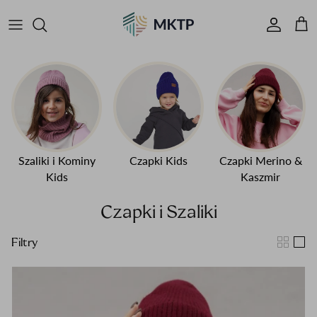
Skip to content
Konto
Kos
Szaliki i Kominy
Czapki Kids
Czapki Merino &
Kids
Kaszmir
Czapki i Szaliki
Filtry