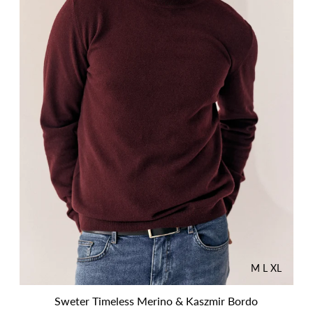
M
L
XL
Sweter Timeless Merino & Kaszmir Bordo