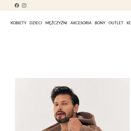
Skip to content
Facebook
Instagram
KOBIETY
DZIECI
MĘŻCZYŹNI
AKCESORIA
BONY
OUTLET
K