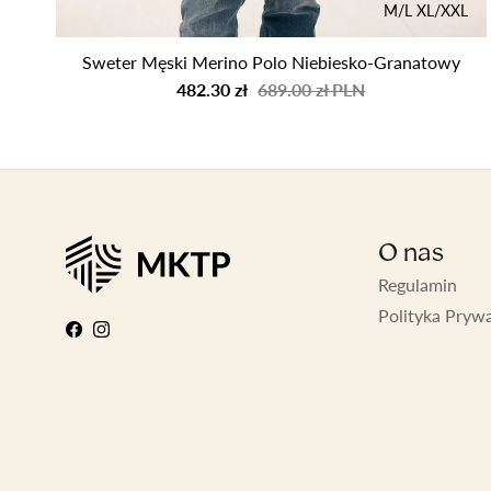
M/L
XL/XXL
Sweter Męski Merino Polo Niebiesko-Granatowy
482.30 zł
689.00 zł PLN
O nas
Regulamin
Polityka Pryw
Facebook
Instagram