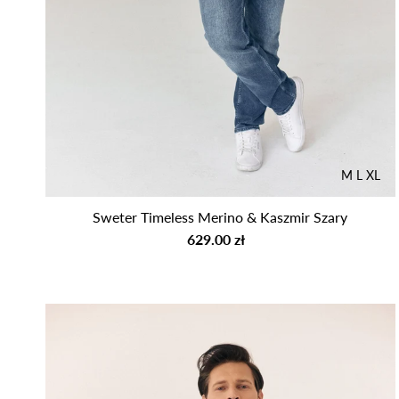
t
r
M
L
XL
Sweter Timeless Merino & Kaszmir Szary
629.00 zł