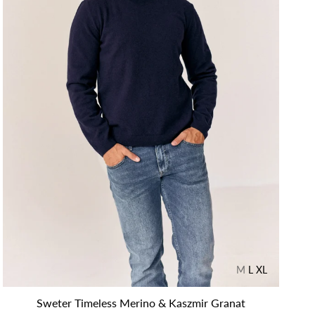
M
L
XL
Sweter Timeless Merino & Kaszmir Granat