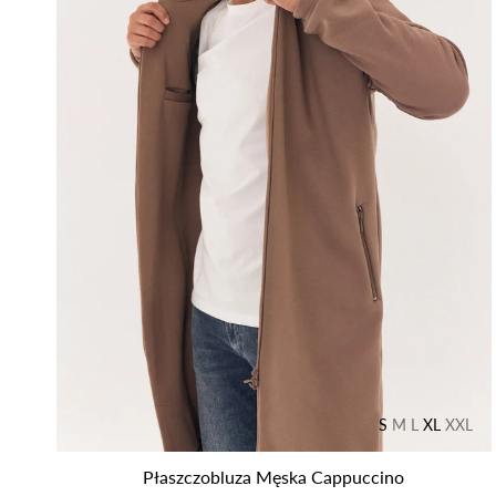
S
M
L
XL
XXL
Płaszczobluza Męska Cappuccino