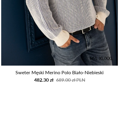
close
 o
dę
M/L
XL/XXL
Sweter Męski Merino Polo Biało-Niebieski
482.30 zł
689.00 zł PLN