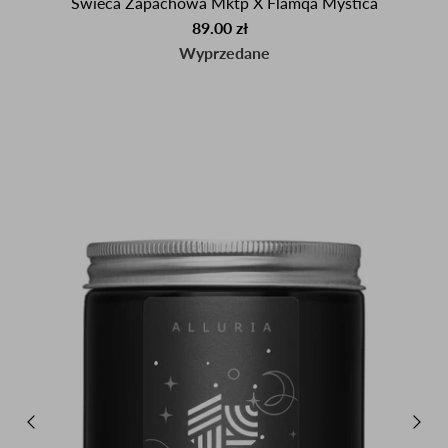
Świeca Zapachowa Mktp X Flamqa Mystica
89.00 zł
Wyprzedane