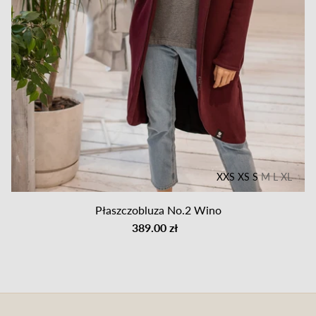
XXS
XS
S
M
L
XL
Płaszczobluza No.2 Wino
389.00 zł