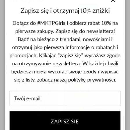
close
Zapisz się i otrzymaj 10% zniżki
Dołącz do #MKTPGirls i odbierz rabat 10% na
pierwsze zakupy. Zapisz się do newslettera!
Previous
nas
Podobne Produkty
Bądź na bieżąco z trendami, nowościami i
WYŚWIETL WSZYSTKO
otrzymuj jako pierwsza informacje o rabatach i
promocjach. Klikając "zapisz się" wyrażasz zgodę
na otrzymywanie newslettera. W każdej chwili
będziesz mogła wycofać swoje zgody i wypisać
się z listy, zobacz naszą politykę prywatności.
ZAPISZ SIĘ