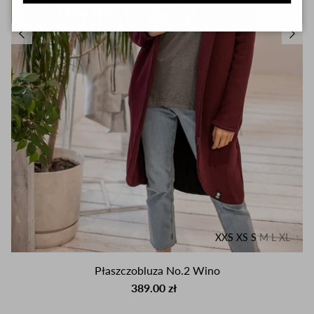
XXS
XS
S
M
L
XL
Płaszczobluza No.2 Wino
389.00 zł