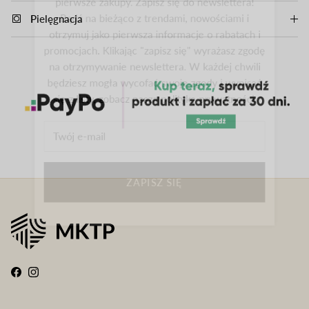
Bądź na bieżąco z trendami, nowościami i
Pielęgnacja
otrzymuj jako pierwsza informacje o rabatach i
promocjach. Klikając "zapisz się" wyrażasz zgodę
na otrzymywanie newslettera. W każdej chwili
będziesz mogła wycofać swoje zgody i wypisać
się z listy, zobacz naszą politykę prywatności.
ZAPISZ SIĘ
Facebook
Instagram