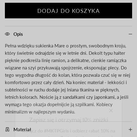
DODAJ DO KOSZYKA
Opis
Pełna wdzięku sukienka Mare o prostym, swobodnym kroju,
który świetnie odnajdzie się w letnie dni. Dekolt typu halter
pięknie podkreśla linię ramion, a delikatne, cienkie ramiączka
wiązane na szyi przykuwają spojrzenie, eksponując plecy. Do
tego wygodna długość do kolan, która pozwala czuć się w niej
komfortowo przez cały dzień. Na koniec materiał - lekkości i
subtelności w ruchu dodaje jej lniana tkanina w pięknych,
letnich kolorach. Noście ją z sandałkami czy japonkami, a jeśli
wymaga tego okazja dopełnijcie ją szpilkami. Kobiecy
close
Zapisz się i otrzymaj 10% zniżki
minimalizm w najlepszym wydaniu.
Dołącz do #MKTPGirls i odbierz rabat 10% na
Materiał
pierwsze zakupy. Zapisz się do newslettera!