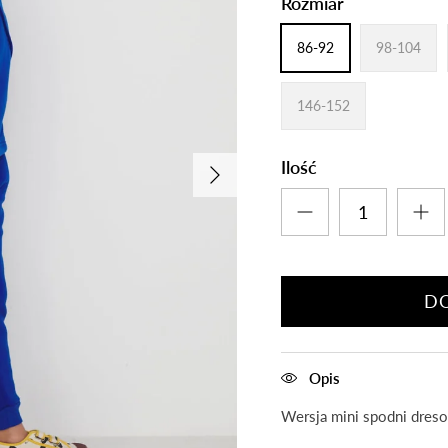
Rozmiar
86-92
98-104
146-152
następny
Ilość
D
Opis
Wersja mini spodni dreso