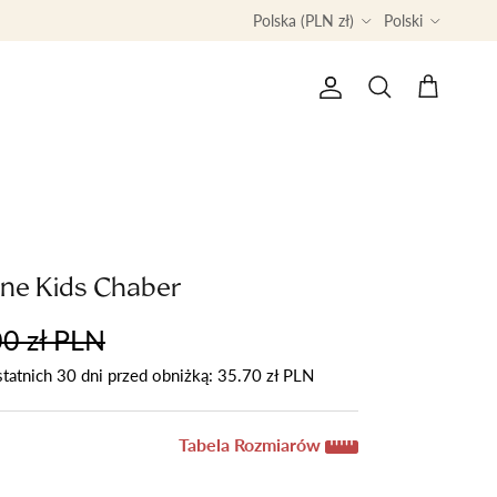
Country/Region
Language
Polska (PLN zł)
Polski
Konto
Koszyk
Szukaj
ine Kids Chaber
0 zł PLN
statnich 30 dni przed obniżką:
35.70 zł PLN
Tabela Rozmiarów