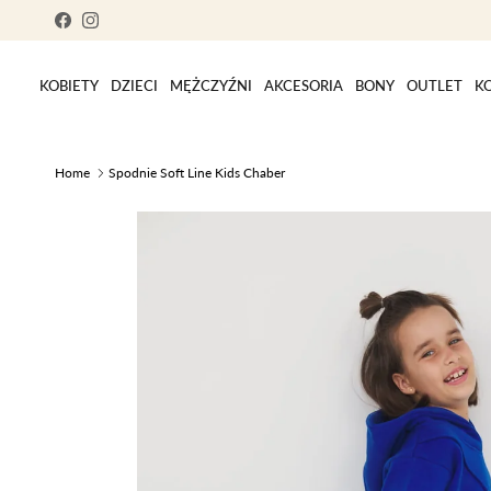
Skip to content
Facebook
Instagram
KOBIETY
DZIECI
MĘŻCZYŹNI
AKCESORIA
BONY
OUTLET
K
Home
Spodnie Soft Line Kids Chaber