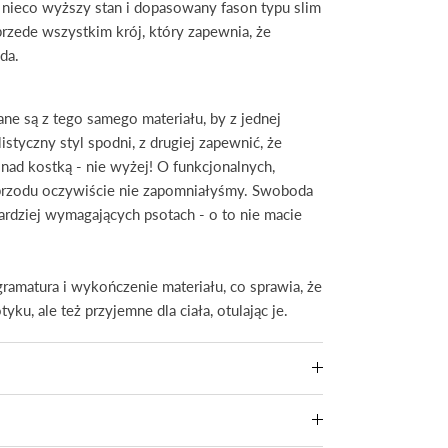
, nieco wyższy stan i dopasowany fason typu slim
przede wszystkim krój, który zapewnia, że
da.
close
ne są z tego samego materiału, by z jednej
istyczny styl spodni, z drugiej zapewnić, że
nad kostką - nie wyżej! O funkcjonalnych,
o
 przodu oczywiście nie zapomniałyśmy. Swoboda
ę
ardziej wymagających psotach - o to nie macie
ramatura i wykończenie materiału, co sprawia, że
yku, ale też przyjemne dla ciała, otulając je.