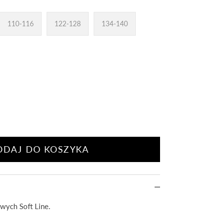
110-116
122-128
134-140
ODAJ DO KOSZYKA
wych Soft Line.