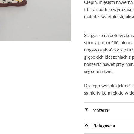
Ciepła, mięsista bawełna
fit. Te spodnie wyróżnia 
materiał świetnie się ukła
Zapisz się i otrzymaj 10% zniżki
Dołącz do #MKTPGirls i odbierz rabat 10% na pierwsze
Ściągacze na dole wykona
zakupy. Zapisz się do newslettera! Bądź na bieżąco z
strony podkreślić minimal
nogawka skończy się tuż 
trendami, nowościami i otrzymuj jako pierwsza informacje 
głębokich kieszeniach z
rabatach i promocjach. Klikając "zapisz się" wyrażasz zgod
noszenia nawet przy najb
na otrzymywanie newslettera. W każdej chwili będziesz
się co martwić.
mogła wycofać swoje zgody i wypisać się z listy, zobacz
naszą politykę prywatności.
Do tego wysoka jakość, g
są nie tylko miękkie w dot
Materiał
Pielęgnacja
ZAPISZ SIĘ