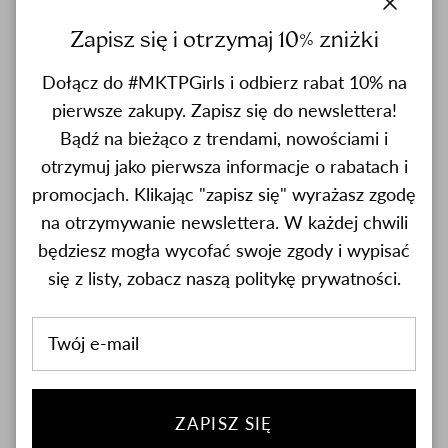
My nosimy ją dosłownie do wszystkiego. Z leginsami i
close
sneakersami, cięższymi butami i dżinsami, a gdy tylko zrobi cię
Zapisz się i otrzymaj 10% zniżki
cieplej dorzucamy do niej szpilki i spódniczkę mini.
Dołącz do #MKTPGirls i odbierz rabat 10% na
pierwsze zakupy. Zapisz się do newslettera!
Dostępna w jednym uniwersalnym rozmiarze.
Bądź na bieżąco z trendami, nowościami i
otrzymuj jako pierwsza informacje o rabatach i
Uwagi
promocjach. Klikając "zapisz się" wyrażasz zgodę
na otrzymywanie newslettera. W każdej chwili
Materiał
będziesz mogła wycofać swoje zgody i wypisać
się z listy, zobacz naszą politykę prywatności.
Pielęgnacja
ZAPISZ SIĘ