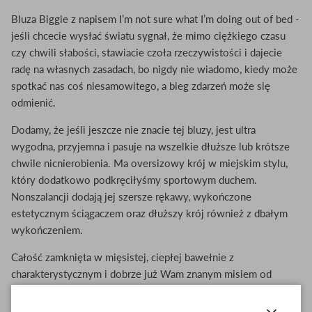
Bluza Biggie z napisem I’m not sure what I’m doing out of bed -
jeśli chcecie wysłać światu sygnał, że mimo ciężkiego czasu
czy chwili słabości, stawiacie czoła rzeczywistości i dajecie
radę na własnych zasadach, bo nigdy nie wiadomo, kiedy może
spotkać nas coś niesamowitego, a bieg zdarzeń może się
odmienić.
Dodamy, że jeśli jeszcze nie znacie tej bluzy, jest ultra
wygodna, przyjemna i pasuje na wszelkie dłuższe lub krótsze
chwile nicnierobienia. Ma oversizowy krój w miejskim stylu,
który dodatkowo podkręciłyśmy sportowym duchem.
Nonszalancji dodają jej szersze rękawy, wykończone
estetycznym ściągaczem oraz dłuższy krój również z dbałym
wykończeniem.
Całość zamknięta w mięsistej, ciepłej bawełnie z
charakterystycznym i dobrze już Wam znanym misiem od
środka.