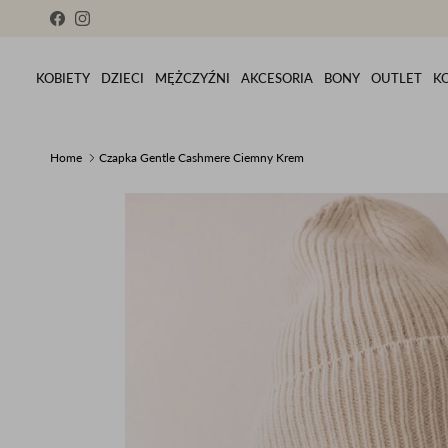
Skip to content
Facebook
Instagram
KOBIETY
DZIECI
MĘŻCZYŹNI
AKCESORIA
BONY
OUTLET
K
Home
Czapka Gentle Cashmere Ciemny Krem