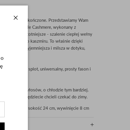
MERE
zapki na zimę zakończone. Przedstawiamy Wam
close
j kolekcji - Gentle Cashmere, wykonany z
tej i - co najistotniejsze - szalenie ciepłej wełny
ecyklingowanego kaszmiru. To właśnie dzięki
st jeszcze przyjemniejsza i milsza w dotyku,
dkowa.
 o
dę
ny, klasyczny splot, uniwersalny, prosty fason i
ryzowaniu się włosów, o chłodzie tym bardziej.
niem jej nie będziecie chcieli czekać do zimy.
dole 25 cm, wysokość 24 cm, wywinięcie 8 cm