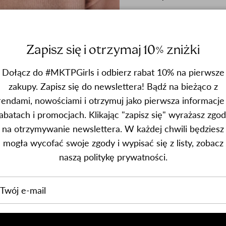
CZAPKA GENTLE CASH
Poszukiwania idealnej c
Zapisz się i otrzymaj 10% zniżki
trzeci już model z nasze
najwyższej jakości, mięsis
merino extra fine oraz r
Dołącz do #MKTPGirls i odbierz rabat 10% na pierwsze
niemu Gentle Cashmere je
zakupy. Zapisz się do newslettera! Bądź na bieżąco z
nazwa nie jest tu przypa
rendami, nowościami i otrzymuj jako pierwsza informacje
abatach i promocjach. Klikając "zapisz się" wyrażasz zgo
Gentle Cashmere to subtel
na otrzymywanie newslettera. W każdej chwili będziesz
krótszy krój.
mogła wycofać swoje zgody i wypisać się z listy, zobacz
Z nią zapomnicie o elekt
naszą politykę prywatności.
Ostrzegamy tylko, z nosze
Wymiary: Szerokość na 
Materiał