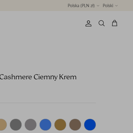
Country/Region
Language
Polska (PLN zł)
Polski
Konto
Koszyk
Szukaj
 Cashmere Ciemny Krem