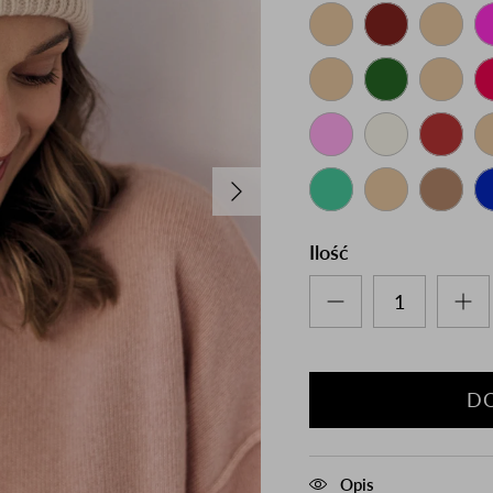
następny
Ilość
D
Opis