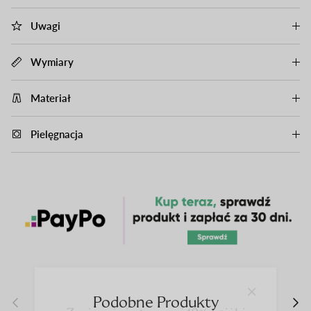
Uwagi
Wymiary
Materiał
Pielęgnacja
close
Zapisz się i otrzymaj 10% zniżki
Previous
nas
Podobne Produkty