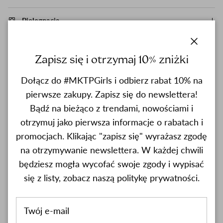
Pielęgnacja
close
Zapisz się i otrzymaj 10% zniżki
Dołącz do #MKTPGirls i odbierz rabat 10% na
pierwsze zakupy. Zapisz się do newslettera!
Bądź na bieżąco z trendami, nowościami i
otrzymuj jako pierwsza informacje o rabatach i
promocjach. Klikając "zapisz się" wyrażasz zgodę
Previous
nas
Podobne Produkty
na otrzymywanie newslettera. W każdej chwili
WYŚWIETL WSZYSTKO
będziesz mogła wycofać swoje zgody i wypisać
się z listy, zobacz naszą politykę prywatności.